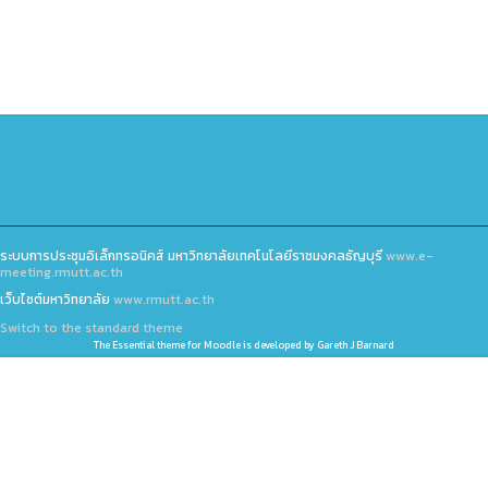
ระบบการประชุมอิเล็กทรอนิคส์ มหาวิทยาลัยเทคโนโลยีราชมงคลธัญบุรี
www.e-
meeting.rmutt.ac.th
เว็บไซต์มหาวิทยาลัย
www.rmutt.ac.th
Switch to the standard theme
The
Essential
theme for Moodle is developed by
Gareth J Barnard