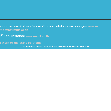
ระบบการประชุมอิเล็กทรอนิคส์ มหาวิทยาลัยเทคโนโลยีราชมงคลธัญบุรี
www.e-
meeting.rmutt.ac.th
เว็บไซต์มหาวิทยาลัย
www.rmutt.ac.th
Switch to the standard theme
The
Essential
theme for Moodle is developed by
Gareth J Barnard