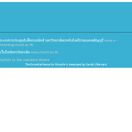
ระบบการประชุมอิเล็กทรอนิคส์ มหาวิทยาลัยเทคโนโลยีราชมงคลธัญบุรี
www.e-
meeting.rmutt.ac.th
เว็บไซต์มหาวิทยาลัย
www.rmutt.ac.th
Switch to the standard theme
The
Essential
theme for Moodle is developed by
Gareth J Barnard