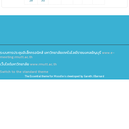
29
30
ระบบการประชุมอิเล็กทรอนิคส์ มหาวิทยาลัยเทคโนโลยีราชมงคลธัญบุรี
www.e-
meeting.rmutt.ac.th
เว็บไซต์มหาวิทยาลัย
www.rmutt.ac.th
Switch to the standard theme
The
Essential
theme for Moodle is developed by
Gareth J Barnard